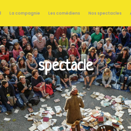
l
La compagnie
Les comédiens
Nos spectacles
spectacle