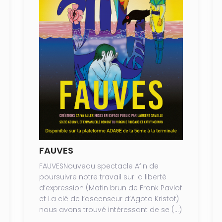
FAUVES
FAUVESNouveau spectacle Afin de
poursuivre notre travail sur la liberté
d’expression (Matin brun de Frank Pavlof
et La clé de l’ascenseur d’Agota Kristof)
nous avons trouvé intéressant de se (…)