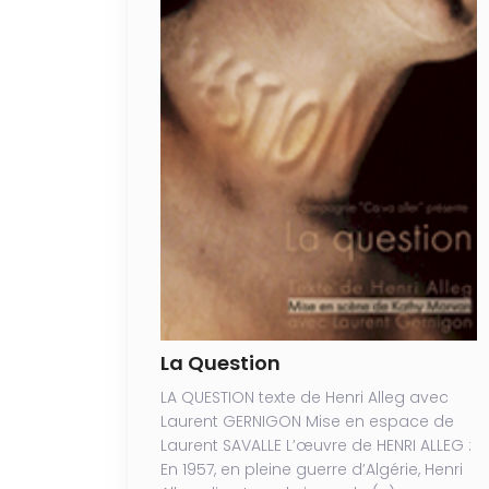
La Question
LA QUESTION texte de Henri Alleg avec
Laurent GERNIGON Mise en espace de
Laurent SAVALLE L’œuvre de HENRI ALLEG :
En 1957, en pleine guerre d’Algérie, Henri