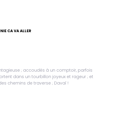
NIE CA VA ALLER
ntagieuse ; accoudés à un comptoir, parfois
tent dans un tourbillon joyeux et rageur ; et
des chemins de traverse ; Davaî !