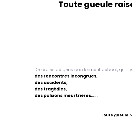
Toute gueule rais
De drôles de gens qui dorment debout, qui m
des rencontres incongrues,
des accidents,
des tragédies,
des pulsions meurtrières……
Toute gueule r