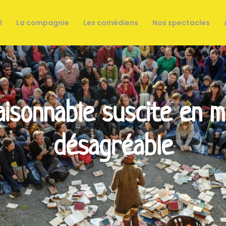
l
La compagnie
Les comédiens
Nos spectacles
aisonnable suscite en m
désagréable