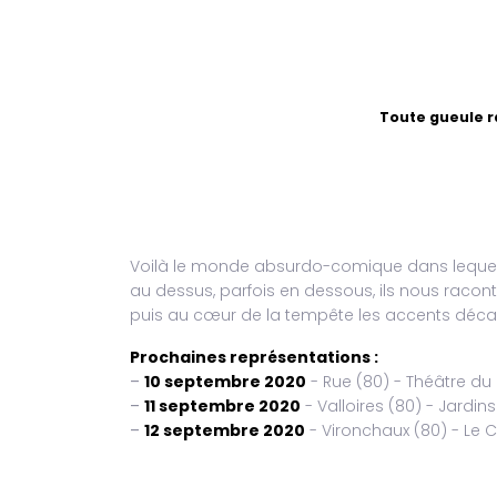
Toute gueule r
Voilà le monde absurdo-comique dans lequel n
au dessus, parfois en dessous, ils nous racont
puis au cœur de la tempête les accents décalé
Prochaines représentations :
–
10 septembre 2020
- Rue (80) - Théâtre du
–
11 septembre 2020
- Valloires (80) - Jardins
–
12 septembre 2020
- Vironchaux (80) - Le C