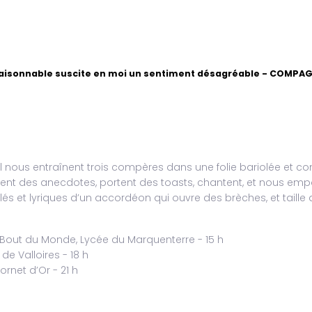
aisonnable suscite en moi un sentiment désagréable - COMPAG
ous entraînent trois compères dans une folie bariolée et co
ent des anecdotes, portent des toasts, chantent, et nous empor
s et lyriques d’un accordéon qui ouvre des brèches, et taille 
 Bout du Monde, Lycée du Marquenterre - 15 h
 de Valloires - 18 h
ornet d’Or - 21 h