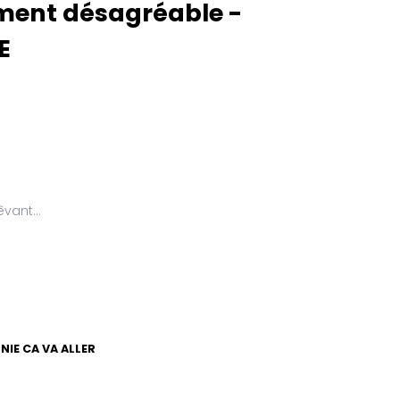
iment désagréable -
E
rêvant…
NIE CA VA ALLER