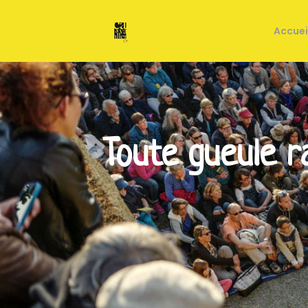
Accuei
Toute gueule r